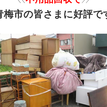
＼＼
／／
青梅市の皆さまに好評で