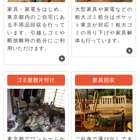
家具・家電をはじめ、
大型家具や家電などの
東京都内のご自宅にあ
粗大ゴミ処分はポケッ
る不用品回収を行って
ト東京が対応！粗大ゴ
います。引越しゴミや
ミの吊り下げや家具解
断捨離時の処分にご利
体も行っています。
用いただけます。
ゴミ屋敷片付け
家具回収
ご自身で運び出しでき
東京都でワンルームか