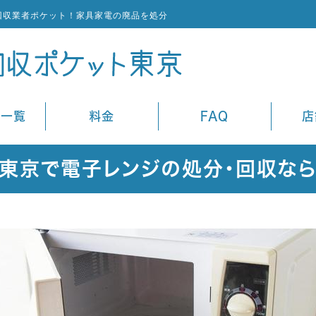
回収業者ポケット！家具家電の廃品を処分
ス一覧
料金
FAQ
店
東京で電子レンジの処分・回収な