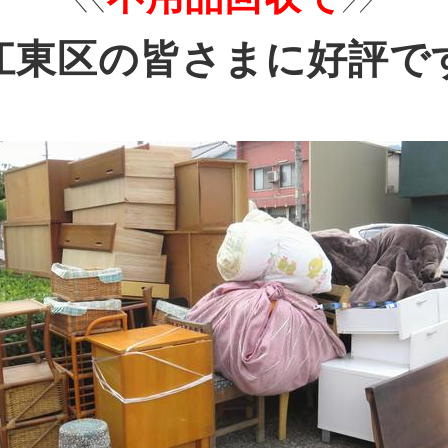
＼＼
／／
江東区の皆さまに好評で