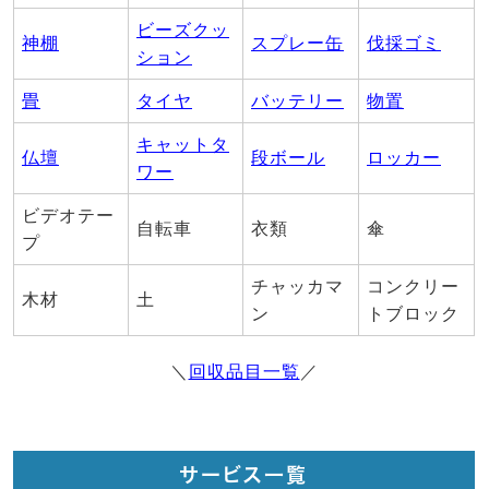
ビーズクッ
神棚
スプレー缶
伐採ゴミ
ション
畳
タイヤ
バッテリー
物置
キャットタ
仏壇
段ボール
ロッカー
ワー
ビデオテー
自転車
衣類
傘
プ
チャッカマ
コンクリー
木材
土
ン
トブロック
＼
回収品目一覧
／
サービス一覧