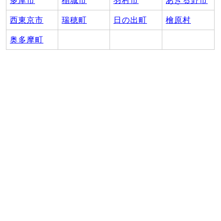
多摩市
稲城市
羽村市
あきる野市
西東京市
瑞穂町
日の出町
檜原村
奥多摩町