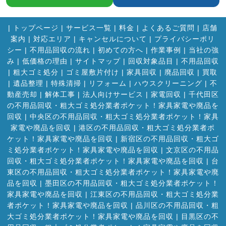
|
トップページ
|
サービス一覧
|
料金
|
よくあるご質問
|
店舗
案内
|
対応エリア
|
キャンセルについて
|
プライバシーポリ
シー
|
不用品回収の流れ
|
初めての方へ
|
作業事例
|
当社の強
み
|
低価格の理由
|
サイトマップ
|
回収対象品目
|
不用品回収
|
粗大ゴミ処分
|
ゴミ屋敷片付け
|
家具回収
|
廃品回収
|
買取
|
遺品整理
|
特殊清掃
|
リフォーム
|
ハウスクリーニング
|
不
動産売却
|
解体工事
|
法人向けサービス
|
家電回収
|
千代田区
の不用品回収・粗大ゴミ処分業者ポケット！家具家電や廃品を
回収
|
中央区の不用品回収・粗大ゴミ処分業者ポケット！家具
家電や廃品を回収
|
港区の不用品回収・粗大ゴミ処分業者ポ
ケット！家具家電や廃品を回収
|
新宿区の不用品回収・粗大ゴ
ミ処分業者ポケット！家具家電や廃品を回収
|
文京区の不用品
回収・粗大ゴミ処分業者ポケット！家具家電や廃品を回収
|
台
東区の不用品回収・粗大ゴミ処分業者ポケット！家具家電や廃
品を回収
|
墨田区の不用品回収・粗大ゴミ処分業者ポケット！
家具家電や廃品を回収
|
江東区の不用品回収・粗大ゴミ処分業
者ポケット！家具家電や廃品を回収
|
品川区の不用品回収・粗
大ゴミ処分業者ポケット！家具家電や廃品を回収
|
目黒区の不