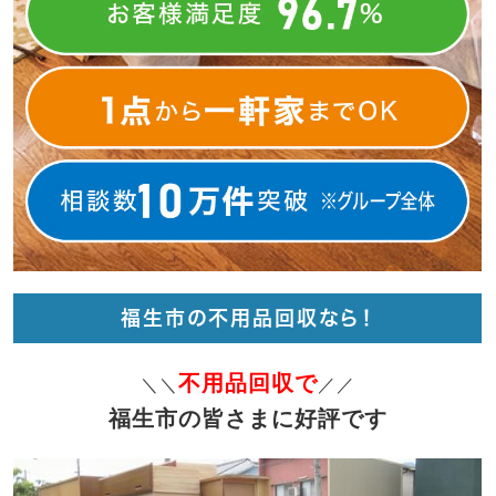
福生市の不用品回収なら！
不用品回収で
＼＼
／／
福生市の皆さまに好評です