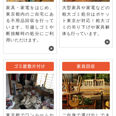
家具・家電をはじめ、
大型家具や家電などの
東京都内のご自宅にあ
粗大ゴミ処分はポケッ
る不用品回収を行って
ト東京が対応！粗大ゴ
います。引越しゴミや
ミの吊り下げや家具解
断捨離時の処分にご利
体も行っています。
用いただけます。
ゴミ屋敷片付け
家具回収
ご自身で運び出しでき
東京都でワンルームか