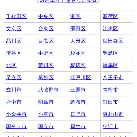
＼
対応エリアをもっと見る
／
千代田区
中央区
港区
新宿区
文京区
台東区
墨田区
江東区
品川区
目黒区
大田区
世田谷区
渋谷区
中野区
杉並区
豊島区
北区
荒川区
板橋区
練馬区
足立区
葛飾区
江戸川区
八王子市
立川市
武蔵野市
三鷹市
青梅市
府中市
昭島市
調布市
町田市
小金井市
小平市
日野市
東村山市
国分寺市
国立市
福生市
狛江市