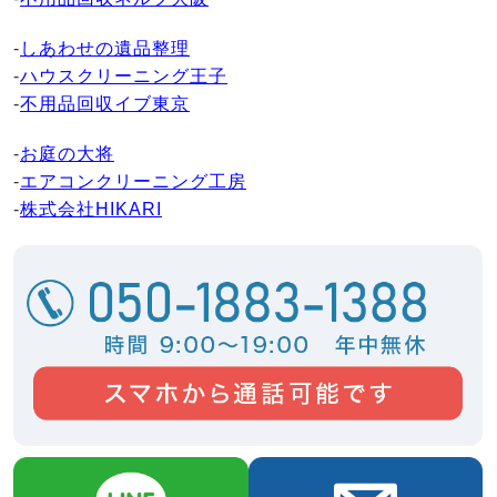
-
しあわせの遺品整理
-
ハウスクリーニング王子
-
不用品回収イブ東京
-
お庭の大将
-
エアコンクリーニング工房
-
株式会社HIKARI