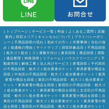
|
トップページ
|
サービス一覧
|
料金
|
よくあるご質問
|
店舗
案内
|
対応エリア
|
キャンセルについて
|
プライバシーポリ
シー
|
不用品回収の流れ
|
初めての方へ
|
作業事例
|
当社の強
み
|
低価格の理由
|
サイトマップ
|
回収対象品目
|
不用品回収
|
粗大ゴミ処分
|
ゴミ屋敷片付け
|
家具回収
|
廃品回収
|
買取
|
遺品整理
|
特殊清掃
|
リフォーム
|
ハウスクリーニング
|
不
動産売却
|
解体工事
|
法人向けサービス
|
家電回収
|
千代田区
の不用品回収・粗大ゴミ処分業者ポケット！家具家電や廃品を
回収
|
中央区の不用品回収・粗大ゴミ処分業者ポケット！家具
家電や廃品を回収
|
港区の不用品回収・粗大ゴミ処分業者ポ
ケット！家具家電や廃品を回収
|
新宿区の不用品回収・粗大ゴ
ミ処分業者ポケット！家具家電や廃品を回収
|
文京区の不用品
回収・粗大ゴミ処分業者ポケット！家具家電や廃品を回収
|
台
東区の不用品回収・粗大ゴミ処分業者ポケット！家具家電や廃
品を回収
|
墨田区の不用品回収・粗大ゴミ処分業者ポケット！