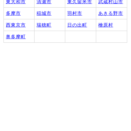
東大和市
清瀬市
東久留米市
武蔵村山市
多摩市
稲城市
羽村市
あきる野市
西東京市
瑞穂町
日の出町
檜原村
奥多摩町