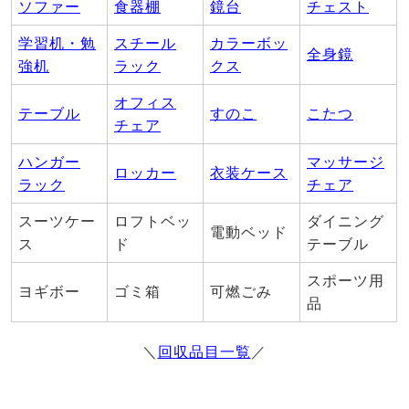
ソファー
食器棚
鏡台
チェスト
学習机・勉
スチール
カラーボッ
全身鏡
強机
ラック
クス
オフィス
テーブル
すのこ
こたつ
チェア
ハンガー
マッサージ
ロッカー
衣装ケース
ラック
チェア
スーツケー
ロフトベッ
ダイニング
電動ベッド
ス
ド
テーブル
スポーツ用
ヨギボー
ゴミ箱
可燃ごみ
品
＼
回収品目一覧
／