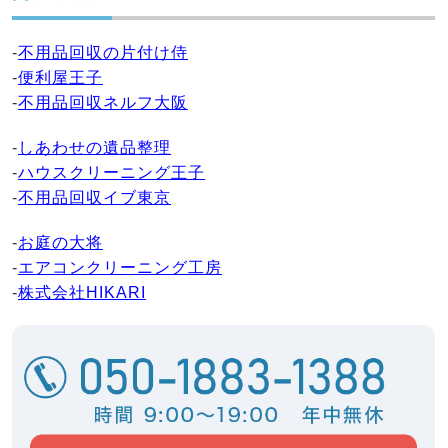
-
不用品回収の片付け侍
-
便利屋王子
-
不用品回収ネルフ大阪
-
しあわせの遺品整理
-
ハウスクリーニング王子
-
不用品回収イブ東京
-
お庭の大将
-
エアコンクリーニング工房
-
株式会社HIKARI