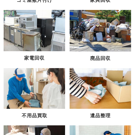
家具回収
ゴミ屋敷片付け
家電回収
廃品回収
不用品買取
遺品整理