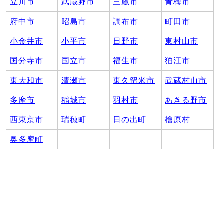
立川市
武蔵野市
三鷹市
青梅市
府中市
昭島市
調布市
町田市
小金井市
小平市
日野市
東村山市
国分寺市
国立市
福生市
狛江市
東大和市
清瀬市
東久留米市
武蔵村山市
多摩市
稲城市
羽村市
あきる野市
西東京市
瑞穂町
日の出町
檜原村
奥多摩町