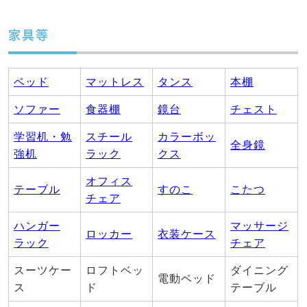
家具等
ベッド
マットレス
タンス
本棚
ソファー
食器棚
鏡台
チェスト
学習机・勉
スチール
カラーボッ
全身鏡
強机
ラック
クス
オフィス
テーブル
すのこ
こたつ
チェア
ハンガー
マッサージ
ロッカー
衣装ケース
ラック
チェア
スーツケー
ロフトベッ
ダイニング
電動ベッド
ス
ド
テーブル