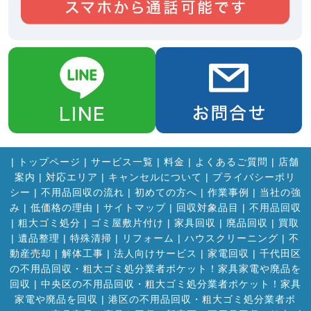
|
トップページ
|
サービス一覧
|
料金
|
よくあるご質問
|
店舗
案内
|
対応エリア
|
キャンセルについて
|
プライバシーポリ
シー
|
不用品回収の流れ
|
初めての方へ
|
作業事例
|
当社の強
み
|
低価格の理由
|
サイトマップ
|
回収対象品目
|
不用品回収
|
粗大ゴミ処分
|
ゴミ屋敷片付け
|
家具回収
|
廃品回収
|
買取
|
遺品整理
|
特殊清掃
|
リフォーム
|
ハウスクリーニング
|
不
動産売却
|
解体工事
|
法人向けサービス
|
家電回収
|
千代田区
の不用品回収・粗大ゴミ処分業者ポケット！家具家電や廃品を
回収
|
中央区の不用品回収・粗大ゴミ処分業者ポケット！家具
家電や廃品を回収
|
港区の不用品回収・粗大ゴミ処分業者ポ