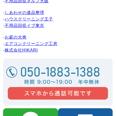
-
不用品回収ネルフ大阪
-
しあわせの遺品整理
-
ハウスクリーニング王子
-
不用品回収イブ東京
-
お庭の大将
-
エアコンクリーニング工房
-
株式会社HIKARI