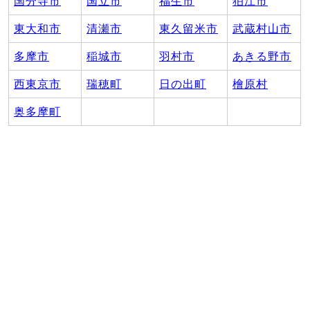
国分寺市
国立市
福生市
狛江市
東大和市
清瀬市
東久留米市
武蔵村山市
多摩市
稲城市
羽村市
あきる野市
西東京市
瑞穂町
日の出町
檜原村
奥多摩町