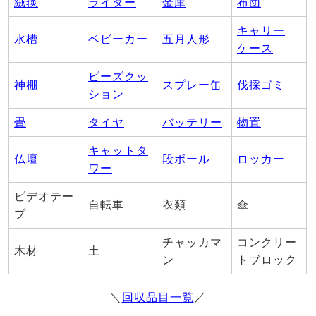
絨毯
ライター
金庫
布団
キャリー
水槽
ベビーカー
五月人形
ケース
ビーズクッ
神棚
スプレー缶
伐採ゴミ
ション
畳
タイヤ
バッテリー
物置
キャットタ
仏壇
段ボール
ロッカー
ワー
ビデオテー
自転車
衣類
傘
プ
チャッカマ
コンクリー
木材
土
ン
トブロック
＼
回収品目一覧
／