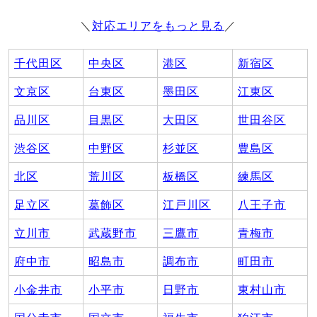
＼
対応エリアをもっと見る
／
千代田区
中央区
港区
新宿区
文京区
台東区
墨田区
江東区
品川区
目黒区
大田区
世田谷区
渋谷区
中野区
杉並区
豊島区
北区
荒川区
板橋区
練馬区
足立区
葛飾区
江戸川区
八王子市
立川市
武蔵野市
三鷹市
青梅市
府中市
昭島市
調布市
町田市
小金井市
小平市
日野市
東村山市