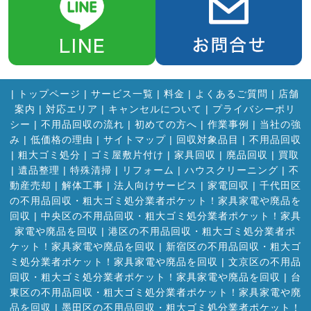
|
トップページ
|
サービス一覧
|
料金
|
よくあるご質問
|
店舗
案内
|
対応エリア
|
キャンセルについて
|
プライバシーポリ
シー
|
不用品回収の流れ
|
初めての方へ
|
作業事例
|
当社の強
み
|
低価格の理由
|
サイトマップ
|
回収対象品目
|
不用品回収
|
粗大ゴミ処分
|
ゴミ屋敷片付け
|
家具回収
|
廃品回収
|
買取
|
遺品整理
|
特殊清掃
|
リフォーム
|
ハウスクリーニング
|
不
動産売却
|
解体工事
|
法人向けサービス
|
家電回収
|
千代田区
の不用品回収・粗大ゴミ処分業者ポケット！家具家電や廃品を
回収
|
中央区の不用品回収・粗大ゴミ処分業者ポケット！家具
家電や廃品を回収
|
港区の不用品回収・粗大ゴミ処分業者ポ
ケット！家具家電や廃品を回収
|
新宿区の不用品回収・粗大ゴ
ミ処分業者ポケット！家具家電や廃品を回収
|
文京区の不用品
回収・粗大ゴミ処分業者ポケット！家具家電や廃品を回収
|
台
東区の不用品回収・粗大ゴミ処分業者ポケット！家具家電や廃
品を回収
|
墨田区の不用品回収・粗大ゴミ処分業者ポケット！