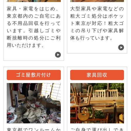
家具・家電をはじめ、
大型家具や家電などの
東京都内のご自宅にあ
粗大ゴミ処分はポケッ
る不用品回収を行って
ト東京が対応！粗大ゴ
います。引越しゴミや
ミの吊り下げや家具解
断捨離時の処分にご利
体も行っています。
用いただけます。
ゴミ屋敷片付け
家具回収
ご自身で運び出しでき
東京都でワンルームか