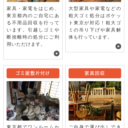
家具・家電をはじめ、
大型家具や家電などの
東京都内のご自宅にあ
粗大ゴミ処分はポケッ
る不用品回収を行って
ト東京が対応！粗大ゴ
います。引越しゴミや
ミの吊り下げや家具解
断捨離時の処分にご利
体も行っています。
用いただけます。
ゴミ屋敷片付け
家具回収
ご自身で運び出しでき
東京都でワンルームか