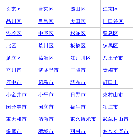
文京区
台東区
墨田区
江東区
品川区
目黒区
大田区
世田谷区
渋谷区
中野区
杉並区
豊島区
北区
荒川区
板橋区
練馬区
足立区
葛飾区
江戸川区
八王子市
立川市
武蔵野市
三鷹市
青梅市
府中市
昭島市
調布市
町田市
小金井市
小平市
日野市
東村山市
国分寺市
国立市
福生市
狛江市
東大和市
清瀬市
東久留米市
武蔵村山市
多摩市
稲城市
羽村市
あきる野市