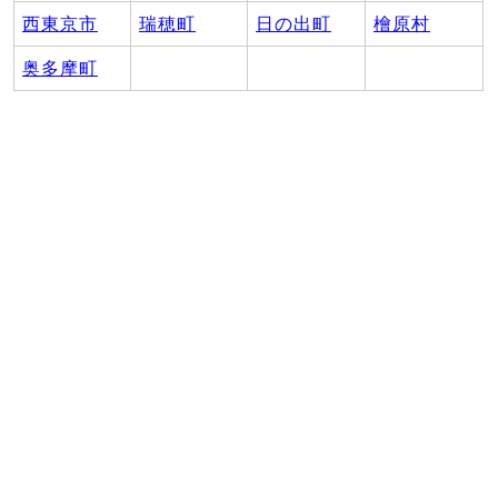
西東京市
瑞穂町
日の出町
檜原村
奥多摩町