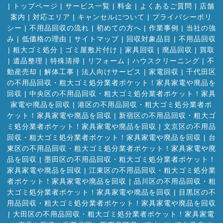
|
トップページ
|
サービス一覧
|
料金
|
よくあるご質問
|
店舗
案内
|
対応エリア
|
キャンセルについて
|
プライバシーポリ
シー
|
不用品回収の流れ
|
初めての方へ
|
作業事例
|
当社の強
み
|
低価格の理由
|
サイトマップ
|
回収対象品目
|
不用品回収
|
粗大ゴミ処分
|
ゴミ屋敷片付け
|
家具回収
|
廃品回収
|
買取
|
遺品整理
|
特殊清掃
|
リフォーム
|
ハウスクリーニング
|
不
動産売却
|
解体工事
|
法人向けサービス
|
家電回収
|
千代田区
の不用品回収・粗大ゴミ処分業者ポケット！家具家電や廃品を
回収
|
中央区の不用品回収・粗大ゴミ処分業者ポケット！家具
家電や廃品を回収
|
港区の不用品回収・粗大ゴミ処分業者ポ
ケット！家具家電や廃品を回収
|
新宿区の不用品回収・粗大ゴ
ミ処分業者ポケット！家具家電や廃品を回収
|
文京区の不用品
回収・粗大ゴミ処分業者ポケット！家具家電や廃品を回収
|
台
東区の不用品回収・粗大ゴミ処分業者ポケット！家具家電や廃
品を回収
|
墨田区の不用品回収・粗大ゴミ処分業者ポケット！
家具家電や廃品を回収
|
江東区の不用品回収・粗大ゴミ処分業
者ポケット！家具家電や廃品を回収
|
品川区の不用品回収・粗
大ゴミ処分業者ポケット！家具家電や廃品を回収
|
目黒区の不
用品回収・粗大ゴミ処分業者ポケット！家具家電や廃品を回収
|
大田区の不用品回収・粗大ゴミ処分業者ポケット！家具家電