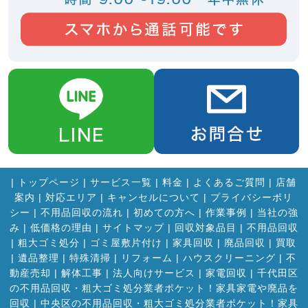
|
トップページ
|
サービス一覧
|
料金
|
よくあるご質問
|
店舗
案内
|
対応エリア
|
キャンセルについて
|
プライバシーポリ
シー
|
不用品回収の流れ
|
初めての方へ
|
作業事例
|
当社の強
み
|
低価格の理由
|
サイトマップ
|
回収対象品目
|
不用品回収
|
粗大ゴミ処分
|
ゴミ屋敷片付け
|
家具回収
|
廃品回収
|
買取
|
遺品整理
|
特殊清掃
|
リフォーム
|
ハウスクリーニング
|
不
動産売却
|
解体工事
|
法人向けサービス
|
家電回収
|
千代田区
の不用品回収・粗大ゴミ処分業者ポケット！家具家電や廃品を
回収
|
中央区の不用品回収・粗大ゴミ処分業者ポケット！家具