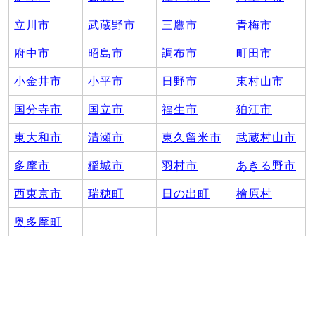
立川市
武蔵野市
三鷹市
青梅市
府中市
昭島市
調布市
町田市
小金井市
小平市
日野市
東村山市
国分寺市
国立市
福生市
狛江市
東大和市
清瀬市
東久留米市
武蔵村山市
多摩市
稲城市
羽村市
あきる野市
西東京市
瑞穂町
日の出町
檜原村
奥多摩町