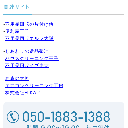
関連サイト
-
不用品回収の片付け侍
-
便利屋王子
-
不用品回収ネルフ大阪
-
しあわせの遺品整理
-
ハウスクリーニング王子
-
不用品回収イブ東京
-
お庭の大将
-
エアコンクリーニング工房
-
株式会社HIKARI