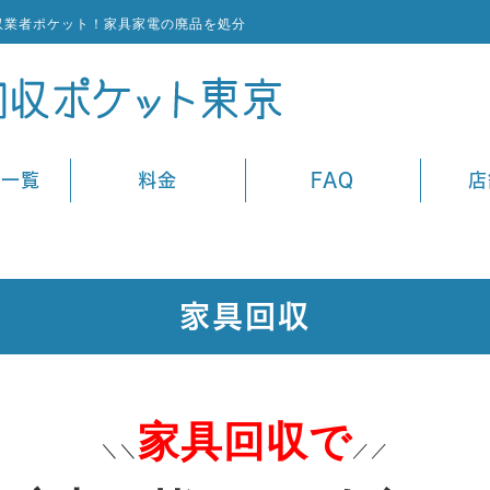
収業者ポケット！家具家電の廃品を処分
ス一覧
料金
FAQ
店
家具回収
家具回収で
＼＼
／／