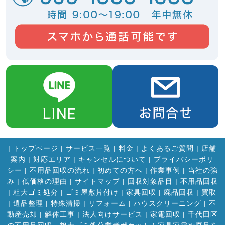
|
トップページ
|
サービス一覧
|
料金
|
よくあるご質問
|
店舗
案内
|
対応エリア
|
キャンセルについて
|
プライバシーポリ
シー
|
不用品回収の流れ
|
初めての方へ
|
作業事例
|
当社の強
み
|
低価格の理由
|
サイトマップ
|
回収対象品目
|
不用品回収
|
粗大ゴミ処分
|
ゴミ屋敷片付け
|
家具回収
|
廃品回収
|
買取
|
遺品整理
|
特殊清掃
|
リフォーム
|
ハウスクリーニング
|
不
動産売却
|
解体工事
|
法人向けサービス
|
家電回収
|
千代田区