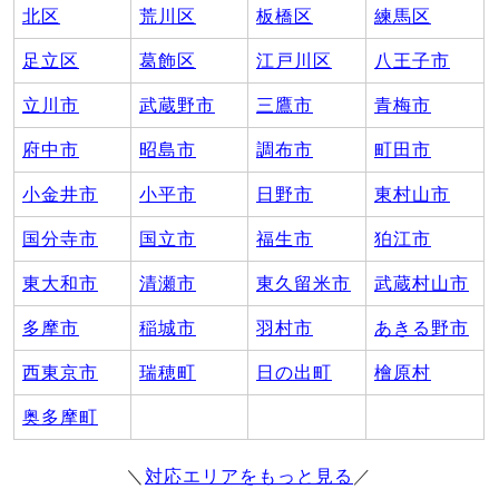
北区
荒川区
板橋区
練馬区
足立区
葛飾区
江戸川区
八王子市
立川市
武蔵野市
三鷹市
青梅市
府中市
昭島市
調布市
町田市
小金井市
小平市
日野市
東村山市
国分寺市
国立市
福生市
狛江市
東大和市
清瀬市
東久留米市
武蔵村山市
多摩市
稲城市
羽村市
あきる野市
西東京市
瑞穂町
日の出町
檜原村
奥多摩町
＼
対応エリアをもっと見る
／