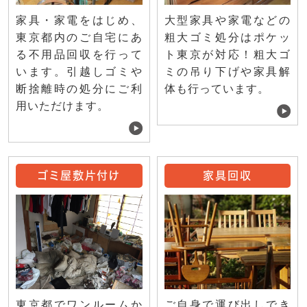
家具・家電をはじめ、
大型家具や家電などの
東京都内のご自宅にあ
粗大ゴミ処分はポケッ
る不用品回収を行って
ト東京が対応！粗大ゴ
います。引越しゴミや
ミの吊り下げや家具解
断捨離時の処分にご利
体も行っています。
用いただけます。
ゴミ屋敷片付け
家具回収
ご自身で運び出しでき
東京都でワンルームか