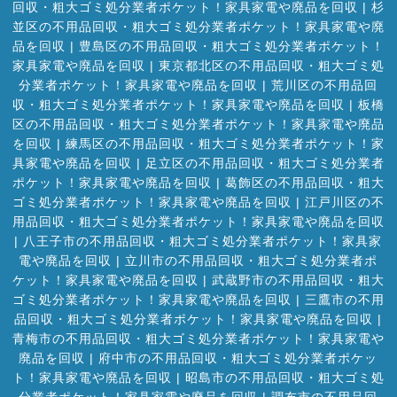
回収・粗大ゴミ処分業者ポケット！家具家電や廃品を回収
|
杉
並区の不用品回収・粗大ゴミ処分業者ポケット！家具家電や廃
品を回収
|
豊島区の不用品回収・粗大ゴミ処分業者ポケット！
家具家電や廃品を回収
|
東京都北区の不用品回収・粗大ゴミ処
分業者ポケット！家具家電や廃品を回収
|
荒川区の不用品回
収・粗大ゴミ処分業者ポケット！家具家電や廃品を回収
|
板橋
区の不用品回収・粗大ゴミ処分業者ポケット！家具家電や廃品
を回収
|
練馬区の不用品回収・粗大ゴミ処分業者ポケット！家
具家電や廃品を回収
|
足立区の不用品回収・粗大ゴミ処分業者
ポケット！家具家電や廃品を回収
|
葛飾区の不用品回収・粗大
ゴミ処分業者ポケット！家具家電や廃品を回収
|
江戸川区の不
用品回収・粗大ゴミ処分業者ポケット！家具家電や廃品を回収
|
八王子市の不用品回収・粗大ゴミ処分業者ポケット！家具家
電や廃品を回収
|
立川市の不用品回収・粗大ゴミ処分業者ポ
ケット！家具家電や廃品を回収
|
武蔵野市の不用品回収・粗大
ゴミ処分業者ポケット！家具家電や廃品を回収
|
三鷹市の不用
品回収・粗大ゴミ処分業者ポケット！家具家電や廃品を回収
|
青梅市の不用品回収・粗大ゴミ処分業者ポケット！家具家電や
廃品を回収
|
府中市の不用品回収・粗大ゴミ処分業者ポケッ
ト！家具家電や廃品を回収
|
昭島市の不用品回収・粗大ゴミ処
分業者ポケット！家具家電や廃品を回収
|
調布市の不用品回