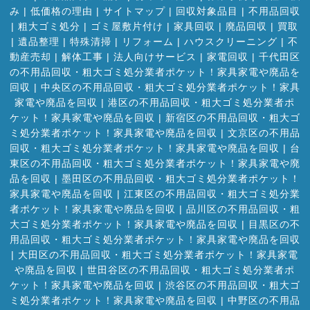
み
|
低価格の理由
|
サイトマップ
|
回収対象品目
|
不用品回収
|
粗大ゴミ処分
|
ゴミ屋敷片付け
|
家具回収
|
廃品回収
|
買取
|
遺品整理
|
特殊清掃
|
リフォーム
|
ハウスクリーニング
|
不
動産売却
|
解体工事
|
法人向けサービス
|
家電回収
|
千代田区
の不用品回収・粗大ゴミ処分業者ポケット！家具家電や廃品を
回収
|
中央区の不用品回収・粗大ゴミ処分業者ポケット！家具
家電や廃品を回収
|
港区の不用品回収・粗大ゴミ処分業者ポ
ケット！家具家電や廃品を回収
|
新宿区の不用品回収・粗大ゴ
ミ処分業者ポケット！家具家電や廃品を回収
|
文京区の不用品
回収・粗大ゴミ処分業者ポケット！家具家電や廃品を回収
|
台
東区の不用品回収・粗大ゴミ処分業者ポケット！家具家電や廃
品を回収
|
墨田区の不用品回収・粗大ゴミ処分業者ポケット！
家具家電や廃品を回収
|
江東区の不用品回収・粗大ゴミ処分業
者ポケット！家具家電や廃品を回収
|
品川区の不用品回収・粗
大ゴミ処分業者ポケット！家具家電や廃品を回収
|
目黒区の不
用品回収・粗大ゴミ処分業者ポケット！家具家電や廃品を回収
|
大田区の不用品回収・粗大ゴミ処分業者ポケット！家具家電
や廃品を回収
|
世田谷区の不用品回収・粗大ゴミ処分業者ポ
ケット！家具家電や廃品を回収
|
渋谷区の不用品回収・粗大ゴ
ミ処分業者ポケット！家具家電や廃品を回収
|
中野区の不用品