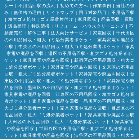
シー
|
不用品回収の流れ
|
初めての方へ
|
作業事例
|
当社の強
み
|
低価格の理由
|
サイトマップ
|
回収対象品目
|
不用品回収
|
粗大ゴミ処分
|
ゴミ屋敷片付け
|
家具回収
|
廃品回収
|
買取
|
遺品整理
|
特殊清掃
|
リフォーム
|
ハウスクリーニング
|
不
動産売却
|
解体工事
|
法人向けサービス
|
家電回収
|
千代田区
の不用品回収・粗大ゴミ処分業者ポケット！家具家電や廃品を
回収
|
中央区の不用品回収・粗大ゴミ処分業者ポケット！家具
家電や廃品を回収
|
港区の不用品回収・粗大ゴミ処分業者ポ
ケット！家具家電や廃品を回収
|
新宿区の不用品回収・粗大ゴ
ミ処分業者ポケット！家具家電や廃品を回収
|
文京区の不用品
回収・粗大ゴミ処分業者ポケット！家具家電や廃品を回収
|
台
東区の不用品回収・粗大ゴミ処分業者ポケット！家具家電や廃
品を回収
|
墨田区の不用品回収・粗大ゴミ処分業者ポケット！
家具家電や廃品を回収
|
江東区の不用品回収・粗大ゴミ処分業
者ポケット！家具家電や廃品を回収
|
品川区の不用品回収・粗
大ゴミ処分業者ポケット！家具家電や廃品を回収
|
目黒区の不
用品回収・粗大ゴミ処分業者ポケット！家具家電や廃品を回収
|
大田区の不用品回収・粗大ゴミ処分業者ポケット！家具家電
や廃品を回収
|
世田谷区の不用品回収・粗大ゴミ処分業者ポ
ケット！家具家電や廃品を回収
|
渋谷区の不用品回収・粗大ゴ